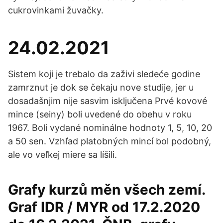
cukrovinkami žuvačky.
24.02.2021
Sistem koji je trebalo da zaživi sledeće godine
zamrznut je dok se čekaju nove studije, jer u
dosadašnjim nije sasvim isključena Prvé kovové
mince (seiny) boli uvedené do obehu v roku
1967. Boli vydané nominálne hodnoty 1, 5, 10, 20
a 50 sen. Vzhľad platobných mincí bol podobný,
ale vo veľkej miere sa líšili.
Grafy kurzů měn všech zemí.
Graf IDR / MYR od 17.2.2020