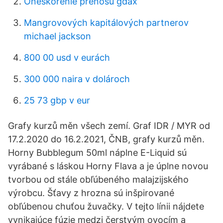
Oneskorenie prenosu gdax
Mangrovových kapitálových partnerov
michael jackson
800 00 usd v eurách
300 000 naira v dolároch
25 73 gbp v eur
Grafy kurzů měn všech zemí. Graf IDR / MYR od
17.2.2020 do 16.2.2021, ČNB, grafy kurzů měn.
Horny Bubblegum 50ml náplne E-Liquid sú
vyrábané s láskou Horny Flava a je úplne novou
tvorbou od stále obľúbeného malajzijského
výrobcu. Šťavy z hrozna sú inšpirované
obľúbenou chuťou žuvačky. V tejto línii nájdete
vynikajúce fúzie medzi čerstvým ovocím a