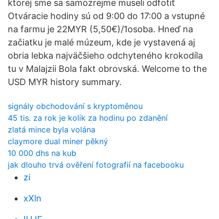
ktorej sme sa samozrejme museli odfotiť
Otváracie hodiny sú od 9:00 do 17:00 a vstupné
na farmu je 22MYR (5,50€)/1osoba. Hneď na
začiatku je malé múzeum, kde je vystavená aj
obria lebka najväčšieho odchyteného krokodíla
tu v Malajzii Bola fakt obrovská. Welcome to the
USD MYR history summary.
signály obchodování s kryptoměnou
45 tis. za rok je kolik za hodinu po zdanění
zlatá mince byla volána
claymore dual miner pěkný
10 000 dhs na kub
jak dlouho trvá ověření fotografií na facebooku
zi
xXln