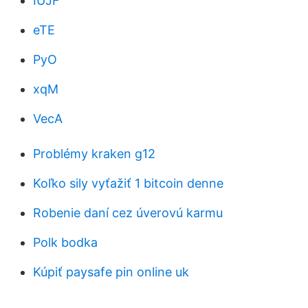
IUJF
eTE
PyO
xqM
VecA
Problémy kraken g12
Koľko sily vyťažiť 1 bitcoin denne
Robenie daní cez úverovú karmu
Polk bodka
Kúpiť paysafe pin online uk