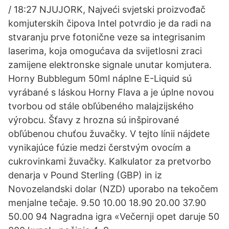
/ 18:27 NJUJORK, Najveći svjetski proizvođač
komjuterskih čipova Intel potvrdio je da radi na
stvaranju prve fotonične veze sa integrisanim
laserima, koja omogućava da svijetlosni zraci
zamijene elektronske signale unutar komjutera.
Horny Bubblegum 50ml náplne E-Liquid sú
vyrábané s láskou Horny Flava a je úplne novou
tvorbou od stále obľúbeného malajzijského
výrobcu. Šťavy z hrozna sú inšpirované
obľúbenou chuťou žuvačky. V tejto línii nájdete
vynikajúce fúzie medzi čerstvým ovocím a
cukrovinkami žuvačky. Kalkulator za pretvorbo
denarja v Pound Sterling (GBP) in iz
Novozelandski dolar (NZD) uporabo na tekočem
menjalne tečaje. 9.50 10.00 18.90 20.00 37.90
50.00 94 Nagradna igra «Večernji opet daruje 50