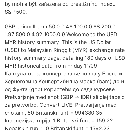
by mohla být zařazena do prestižního indexu
S&P 500.
GBP coinmill.com 50.0 0.49 100.0 0.98 200.0
1.97 500.0 4.92 1000.0 9 Welcome to the USD
MYR history summary. This is the US Dollar
(USD) to Malaysian Ringgit (MYR) exchange rate
history summary page, detailing 180 days of USD
MYR historical data from Friday 11/09
Калкулатор за конвертовање новца у Босна и
Херцеговина Конвертибилна марка (bam) до и
од Фунта (gbp) користећи до сада курсеве.
Pretvarjanje med enot (GBP → IDR) ali glej tabelo
za pretvorbo. Convert LIVE. Pretvarjanje med
enotami, 50 Britanski funt = 994380.35
Indonezijska rupija: 1 Britanski funt = 159.22
Nepalskih rupij: 10 Britanski funt = 1592.23