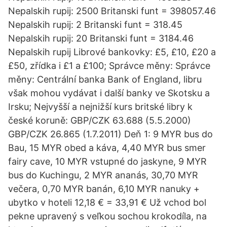
Nepalskih rupij: 2500 Britanski funt = 398057.46
Nepalskih rupij: 2 Britanski funt = 318.45
Nepalskih rupij: 20 Britanski funt = 3184.46
Nepalskih rupij Librové bankovky: £5, £10, £20 a
£50, zřídka i £1 a £100; Správce měny: Správce
měny: Centrální banka Bank of England, libru
však mohou vydávat i další banky ve Skotsku a
Irsku; Nejvyšší a nejnižší kurs britské libry k
české koruně: GBP/CZK 63.688 (5.5.2000)
GBP/CZK 26.865 (1.7.2011) Deň 1: 9 MYR bus do
Bau, 15 MYR obed a káva, 4,40 MYR bus smer
fairy cave, 10 MYR vstupné do jaskyne, 9 MYR
bus do Kuchingu, 2 MYR ananás, 30,70 MYR
večera, 0,70 MYR banán, 6,10 MYR nanuky +
ubytko v hoteli 12,18 € = 33,91 € Už vchod bol
pekne upravený s veľkou sochou krokodíla, na