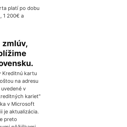
ta platí po dobu
, 1 200€ a
h zmlúv,
blížime
lovensku.
y Kreditnú kartu
oštou na adresu
 uvedené v
reditných kariet"
íka v Microsoft
je aktualizácia.
e preto
nymi pôžičkami,