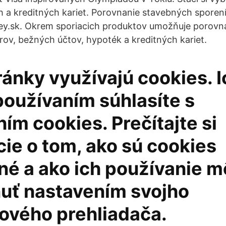
 a kreditných kariet. Porovnanie stavebných sporení
ey.sk. Okrem sporiacich produktov umožňuje porovn
ov, bežných účtov, hypoték a kreditných kariet.
ránky využívajú cookies. I
používaním súhlasíte s
ím cookies. Prečítajte si
ie o tom, ako sú cookies
né a ako ich používanie 
uť nastavením svojho
tového prehliadača.