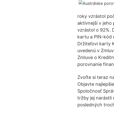
roky vzrástol poč
aktívnejší v jeho
vzrástol o 92%
kartu a PIN-kód 
Držiteľovi karty
uvedenú v Zmluv
Zmluve o Kreditn
porovnanie fina
Zvoľte si teraz 
Objavte najlepši
Spoločnosť Správa
tržby jej narástl
posledných troch