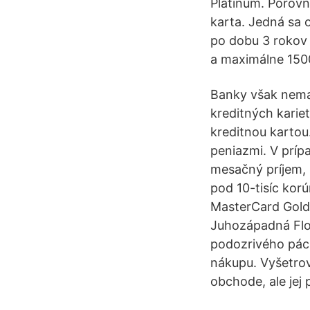
Platinum. Porovna
karta. Jedná sa 
po dobu 3 rokov 
a maximálne 150
Banky však nemal
kreditných karie
kreditnou kartou
peniazmi. V príp
mesačný príjem,
pod 10-tisíc kor
MasterCard Gold 
Juhozápadná Flor
podozrivého pách
nákupu. Vyšetrov
obchode, ale jej 