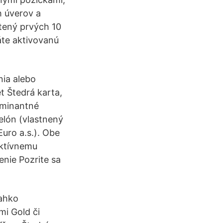
h úverov a
stený prvých 10
áte aktivovanú
nia alebo
t Štedrá karta,
ominantné
elón (vlastnený
Euro a.s.). Obe
ektívnemu
enie Pozrite sa
ľahko
mi Gold či