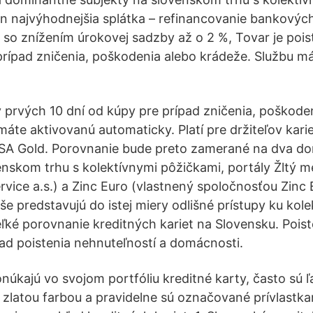
ón najvýhodnejšia splátka – refinancovanie bankovýc
t so znížením úrokovej sadzby až o 2 %, Tovar je poi
prípad zničenia, poškodenia alebo krádeže. Službu m
ý prvých 10 dní od kúpy pre prípad zničenia, poškode
áte aktivovanú automaticky. Platí pre držiteľov karie
VISA Gold. Porovnanie bude preto zamerané na dva d
enskom trhu s kolektívnymi pôžičkami, portály Žltý m
rvice a.s.) a Zinc Euro (vlastnený spoločnosťou Zinc 
še predstavujú do istej miery odlišné prístupy ku kol
eľké porovnanie kreditných kariet na Slovensku. Poist
ľad poistenia nehnuteľností a domácnosti.
núkajú vo svojom portfóliu kreditné karty, často sú 
 zlatou farbou a pravidelne sú označované prívlastka