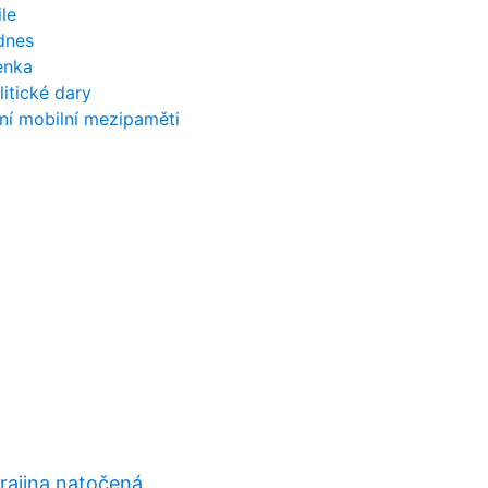
le
 dnes
enka
itické dary
ní mobilní mezipaměti
krajina natočená