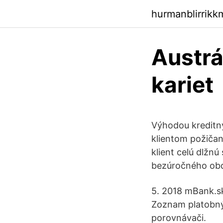
hurmanblirrikk
Austrá
kariet
Výhodou kreditný
klientom požičan
klient celú dlžnú
bezúročného obdo
5. 2018 mBank.s
Zoznam platobnýc
porovnávači.