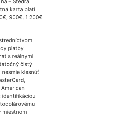
ľňa – Štedrá
ná karta platí
00€, 900€, 1 200€
ostredníctvom
ódy platby
rať s reálnymi
tatočný čistý
 nesmie klesnúť
MasterCard,
e American
identifikáciou
 stodolárovému
 v miestnom