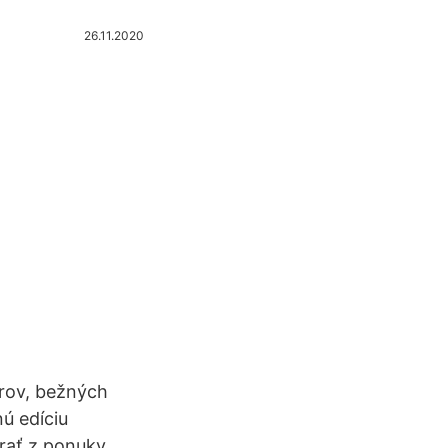
26.11.2020
erov, bežných
nú edíciu
brať z ponuky