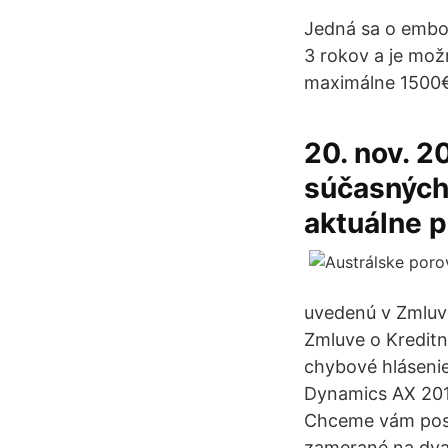
Jedná sa o embos
3 rokov a je mož
maximálne 1500
20. nov. 2
súčasných 
aktuálne p
uvedenú v Zmluv
Zmluve o Kreditn
chybové hlásenie
Dynamics AX 2012
Chceme vám posk
zamerané na dva