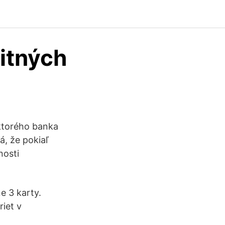
itných
 ktorého banka
, že pokiaľ
nosti
 3 karty.
iet v