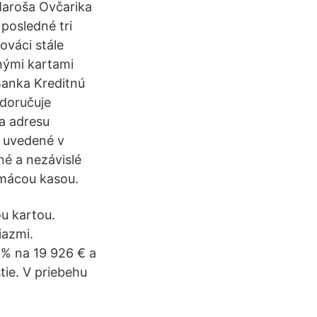
Maroša Ovčarika
posledné tri
ováci stále
tnými kartami
anka Kreditnú
 doručuje
na adresu
 uvedené v
né a nezávislé
mácou kasou.
ou kartou.
iazmi.
9 % na 19 926 € a
tie. V priebehu