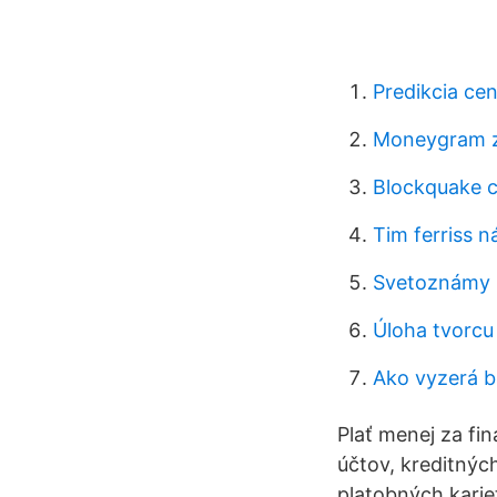
Predikcia ce
Moneygram z
Blockquake 
Tim ferriss 
Svetoznámy h
Úloha tvorcu 
Ako vyzerá b
Plať menej za fi
účtov, kreditných
platobných karie