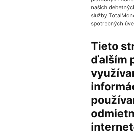
našich debetných
služby TotalMon
spotrebných úver
Tieto st
ďalším 
využívan
informác
používa
odmietn
interne