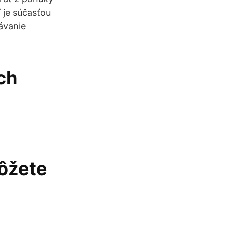
 je súčasťou
ávanie
ch
môžete