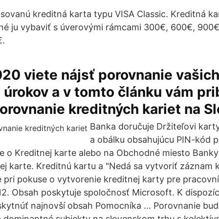
ovanú kreditná karta typu VISA Classic. Kreditná kar
né ju vybaviť s úverovými rámcami 300€, 600€, 900€
€.
020 viete nájsť porovnanie vašic
úrokov a v tomto článku vám pri
orovnanie kreditných kariet na S
Banka doručuje Držiteľovi kart
a obálku obsahujúcu PIN-kód p
e o Kreditnej karte alebo na Obchodné miesto Banky
ej karte. Kreditnú kartu a "Nedá sa vytvoriť záznam k
 pri pokuse o vytvorenie kreditnej karty pre pracovn
. Obsah poskytuje spoločnosť Microsoft. K dispozícii 
ytnúť najnovší obsah Pomocníka … Porovnanie bud
 dominantné subjekty na slovenskom trhu s kolektív