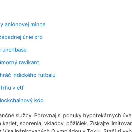
ny aniónovej mince
ápadnej únie xrp
crunchbase
námorný ravikant
ráč indického futbalu
trhu v etf
lockchainový kód
nančné služby. Porovnaj si ponuky hypotekárnych úv
 kariet, sporenia, vkladov, pôžičiek. Získajte limitova
t Visa inšpirovaných Olympiádou v Tokiu. Stačí si vy