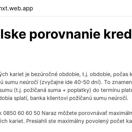
mxt.web.app
lske porovnanie kred
ch kariet je bezúročné obdobie, t.j. obdobie, počas
ú sumu neúročí (zvyčajne ide 40-50 dní). To znamená
 sumu (t.j. požičaná suma + poplatky) do termínu plat
bia splatí, banka klientovi požičanú sumu neúročí.
k 0850 60 60 50 Naraz môžete porovnávať maximálne
h kariet. Presiahli ste maximálny povolený počet kar