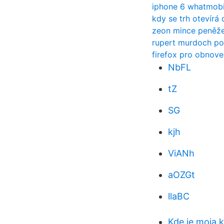
iphone 6 whatmobi
kdy se trh otevírá
zeon mince peněž
rupert murdoch pol
firefox pro obnove
NbFL
tZ
SG
kjh
ViANh
aOZGt
llaBC
Kde je moja 