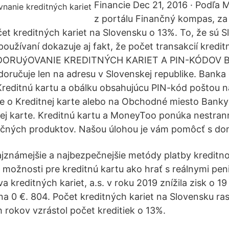
Financie Dec 21, 2016 · Podľa 
z portálu Finančný kompas, za 
et kreditných kariet na Slovensku o 13%. To, že sú Sl
 používaní dokazuje aj fakt, že počet transakcií kredi
. DORUýOVANIE KREDITNÝCH KARIET A PIN-KÓDOV B
doručuje len na adresu v Slovenskej republike. Banka
 Kreditnú kartu a obálku obsahujúcu PIN-kód poštou 
e o Kreditnej karte alebo na Obchodné miesto Banky
ej karte. Kreditnú kartu a MoneyToo ponúka nestran
nčných produktov. Našou úlohou je vám pomôcť s do
najznámejšie a najbezpečnejšie metódy platby kreditn
e možnosti pre kreditnú kartu ako hrať s reálnymi pen
 kreditných kariet, a.s. v roku 2019 znížila zisk o 1
i na 0 €. 804. Počet kreditných kariet na Slovensku ras
 rokov vzrástol počet kreditiek o 13%.