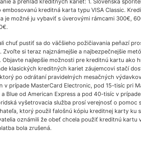
nie a prehľad kreditných kariet: 1. Slovenská sporite
o embosovanú kreditná karta typu VISA Classic. Kredit
a je možné ju vybaviť s úverovými rámcami 300€, 6
0€.
i chuť pustiť sa do väčšieho požičiavania peňazí pr
t. Zvoľte si teraz najznámejšie a najbezpečnejšie met
. Objavte najlepšie možnosti pre kreditnú kartu ako h
ade klasických kreditných kariet záujemcovi stačí dos
 ktorý po odrátaní pravidelných mesačných výdavkov
ún v prípade MasterCard Electronic, pod 15-tisíc pri 
a Blue od American Express a pod 40-tisíc v prípad
idská vyšetrovacia služba prosí verejnosť o pomoc s 
ateľa, ktorý použil falošnú kópiu kreditnej karty ku
atelia oznámili že obeť chcela použiť kreditnú kartu
platba bola zrušená.