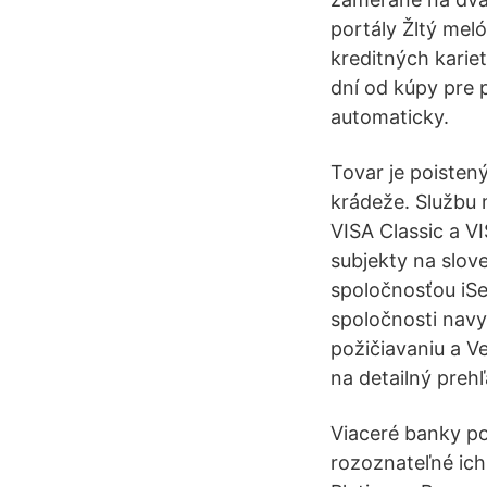
portály Žltý mel
kreditných karie
dní od kúpy pre 
automaticky.
Tovar je poisten
krádeže. Službu m
VISA Classic a 
subjekty na slov
spoločnosťou iSe
spoločnosti navy
požičiavaniu a V
na detailný preh
Viaceré banky po
rozoznateľné ich